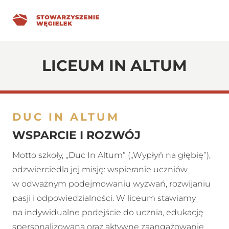
Przejdź
do
treści
LICEUM IN ALTUM
DUC IN ALTUM
WSPARCIE I ROZWÓJ
Motto szkoły, „Duc In Altum” („Wypłyń na głębię”),
odzwierciedla jej misję: wspieranie uczniów
w odważnym podejmowaniu wyzwań, rozwijaniu
pasji i odpowiedzialności. W liceum stawiamy
na indywidualne podejście do ucznia, edukację
spersonalizowaną oraz aktywne zaangażowanie